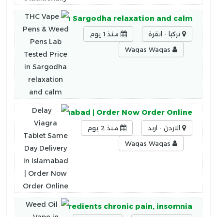
b Tested Price in Sargodha relaxation and calm
تركيا - انقرة
منذ 1 يوم
Waqas Waqas
 Delivery In Islamabad | Order Now Order Online
الاردن - اربد
منذ 2 يوم
Waqas Waqas
ts, How to Use, Ingredients chronic pain, insomnia