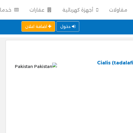
مقاولات
أجهزة كهربائية
عقارات
خدما
دخول
اضافة اعلان
Cialis (tadala