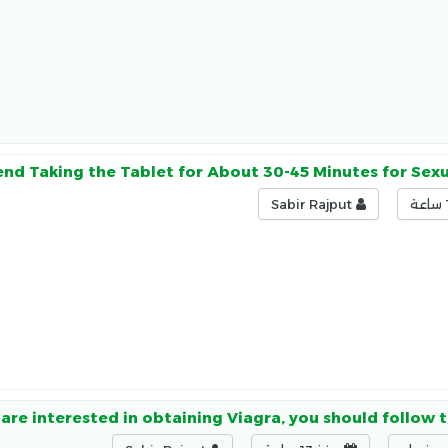
 Taking the Tablet for About 30-45 Minutes for Sexua
Sabir Rajput
 are interested in obtaining Viagra, you should follow t