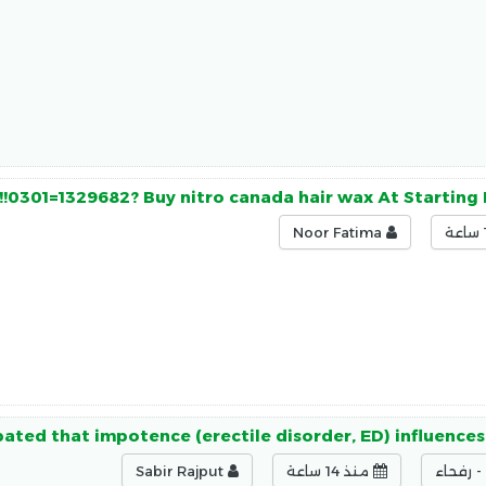
!!0301=1329682? Buy nitro canada hair wax At Starting 
Noor Fatima
ated that impotence (erectile disorder, ED) influence
 رفحاء
منذ 14 ساعة
Sabir Rajput