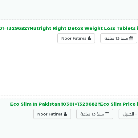
301=1329682?Nutright Right Detox Weight Loss Tablets 
منذ 13 ساعة
Noor Fatima
Eco Slim In Pakistan!!0301=1329682?Eco Slim Price 
 الجبيل
منذ 13 ساعة
Noor Fatima