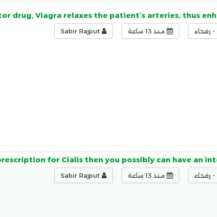
or drug, Viagra relaxes the patient’s arteries, thus en
 رفحاء
منذ 13 ساعة
Sabir Rajput
prescription for Cialis then you possibly can have an int
 رفحاء
منذ 13 ساعة
Sabir Rajput