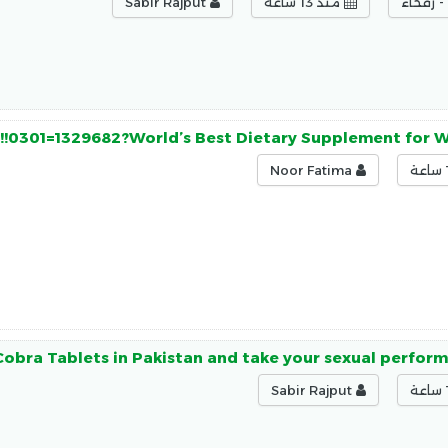
 رفحاء
منذ 13 ساعة
Sabir Rajput
n!!0301=1329682?World’s Best Dietary Supplement for 
Noor Fatima
Cobra Tablets in Pakistan and take your sexual perfor
Sabir Rajput