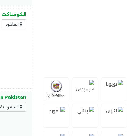
الكومباكت HPL حلولًا عصرية تجمع بين الجودة والأمان، حيث يتميز الكومباكت HPL بـ: مقاومة عالية للرطوبة
القاهرة
in Pakistan
السعودية -