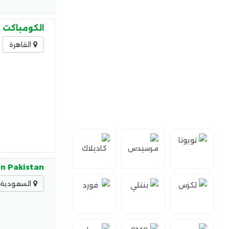
الكومباكت HPL حلولًا عصرية تجمع بين الجودة والأمان، حيث يتميز الكومباكت HPL بـ: مقاومة عالية للرطوبة
القاهرة
in Pakistan
السعودية -