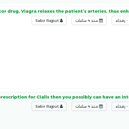
or drug, Viagra relaxes the patient’s arteries, thus en
 رفحاء
منذ 4 ساعات
Sabir Rajput
prescription for Cialis then you possibly can have an int
 رفحاء
منذ 4 ساعات
Sabir Rajput