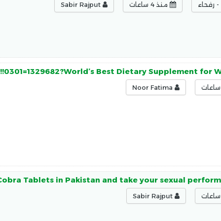
 رفحاء
منذ 4 ساعات
Sabir Rajput
n!!0301=1329682?World’s Best Dietary Supplement for 
Noor Fatima
Cobra Tablets in Pakistan and take your sexual perfor
Sabir Rajput