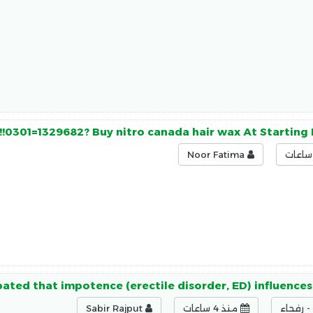
!!0301=1329682? Buy nitro canada hair wax At Starting 
Noor Fatima
ated that impotence (erectile disorder, ED) influence
 رفحاء
منذ 4 ساعات
Sabir Rajput