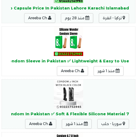
umbo Capsule Price In Pakistan Lahore Karachi Islamabad
تركيا - انقرة
منذ 28 يوم
Areeba Ch
er Condom Sleeve in Pakistan ✅ Lightweight & Easy to Use
منذ 1 شهر
Areeba Ch
7 Inch Soft Black Condom In Pakistan ✅ Soft & Flexible Silicone Material
سوريا - حلب
منذ 1 شهر
Areeba Ch