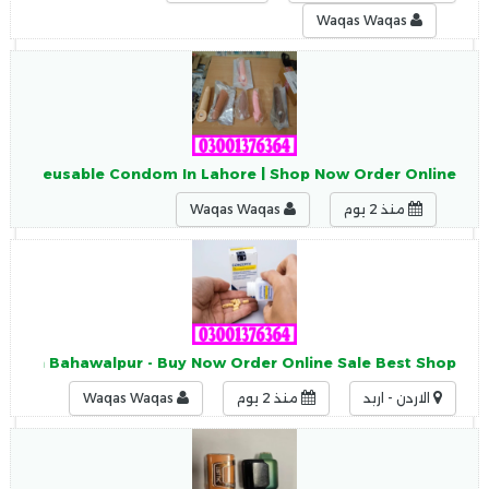
Waqas Waqas
hable Reusable Condom In Lahore | Shop Now Order Online
منذ 2 يوم
Waqas Waqas
ine In Bahawalpur - Buy Now Order Online Sale Best Shop
الاردن - اربد
منذ 2 يوم
Waqas Waqas