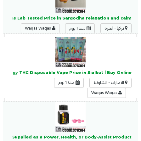
 Pens Lab Tested Price in Sargodha relaxation and calm
تركيا - انقرة
منذ 1 يوم
Waqas Waqas
Zenergy THC Disposable Vape Price in Sialkot | Buy Online
الامارات - الشارقة
منذ 1 يوم
Waqas Waqas
 Are Supplied as a Power, Health, or Body-Assist Product.