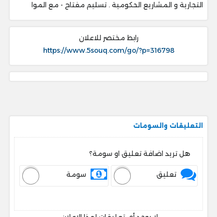
التجارية و المشاريع الحكومية . ‎تسليم مفتاح - مع الموا
رابط مختصر للاعلان
https://www.5souq.com/go/?p=316798
التعليقات والسومات
هل تريد اضافة تعليق او سومة؟
تعليق
سومة