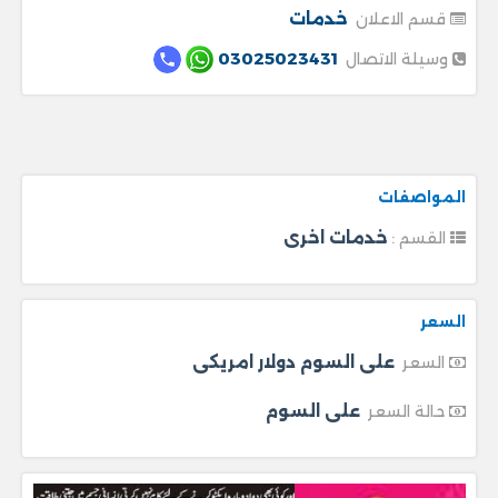
خدمات
قسم الاعلان
03025023431
وسيلة الاتصال
المواصفات
خدمات اخرى
القسم :
السعر
على السوم دولار امريكى
السعر
على السوم
حالة السعر