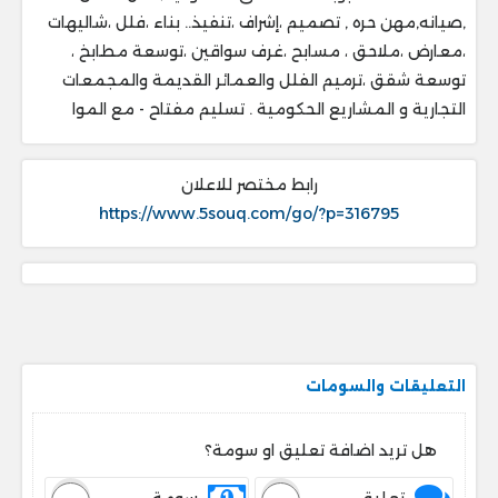
,صيانه,مهن حره , تصميم ،إشراف ،تنفيذ.. ‎بناء ،فلل ،شاليهات
،معارض ،ملاحق ، ‎مسابح ،غرف سواقين ،توسعة مطابخ ،
‎توسعة شقق ،ترميم الفلل والعمائر القديمة والمجمعات
التجارية و المشاريع الحكومية . ‎تسليم مفتاح - مع الموا
رابط مختصر للاعلان
https://www.5souq.com/go/?p=316795
التعليقات والسومات
هل تريد اضافة تعليق او سومة؟