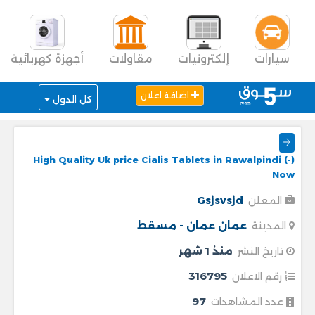
سيارات
إلكترونيات
مقاولات
أجهزة كهربائية
اضافة اعلان
كل الدول
High Quality Uk price Cialis Tablets in Rawalpindi (-)
Now
Gsjsvsjd
المعلن
عمان
عمان - مسقط
المدينة
منذ 1 شهر
تاريخ النشر
316795
رقم الاعلان
97
عدد المشاهدات