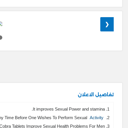
❮
تفاصيل الاعلان
1. It improves Sexual Power and stamina.
Activity
2. It can Be Consumed Any Time Before One Wishes To Perform Sexual
3. Thes is Cobra Tablets Improve Sexual Health Problems For Men.