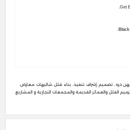
Black
1250 اعلانات مبوبه خدمات فى السعوديه, نقل عفش ,صيانه,مهن حره , تصميم ،إشراف ،تنفيذ.. ‎بناء ،فلل ،شاليهات ،معارض
واقين ،توسعة مطابخ ، ‎توسعة شقق ،ترميم الفلل والعمائر القديمة والمجمعات التجارية و المشاريع