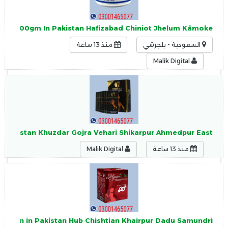
am 100gm In Pakistan Hafizabad Chiniot Jhelum Kāmoke
السعودية - بلجرشي
منذ 13 ساعة
Malik Digital
n Pakistan Khuzdar Gojra Vehari Shikarpur Ahmedpur East
منذ 13 ساعة
Malik Digital
Macun in Pakistan Hub Chishtian Khairpur Dadu Samundri