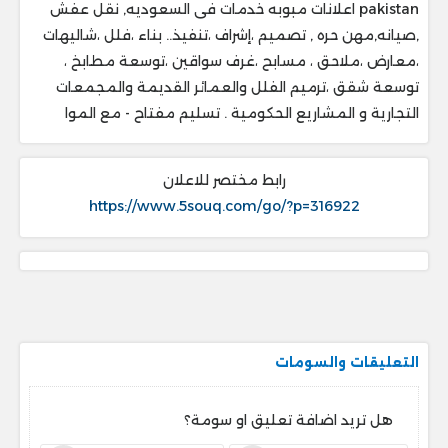
pakistan اعلانات مبوبه خدمات فى السعوديه, نقل عفش
,صيانه,مهن حره , تصميم ،إشراف ،تنفيذ.. ‎بناء ،فلل ،شاليهات
،معارض ،ملاحق ، ‎مسابح ،غرف سواقين ،توسعة مطابخ ،
‎توسعة شقق ،ترميم الفلل والعمائر القديمة والمجمعات
التجارية و المشاريع الحكومية . ‎تسليم مفتاح - مع الموا
رابط مختصر للاعلان
https://www.5souq.com/go/?p=316922
التعليقات والسومات
هل تريد اضافة تعليق او سومة؟