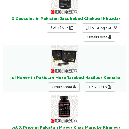
nine 150 Capsules in Pakistan Jacobabad Chakwal Khuzdar
السعودية - جازان
منذ 1 ساعة
Umair Loraa
nderful Honey in Pakistan Muzaffarabad Hasilpur Kamalia
منذ 1 ساعة
Umair Loraa
to Boost X Price in Pakistan Mirpur Khas Muridke Khanpur