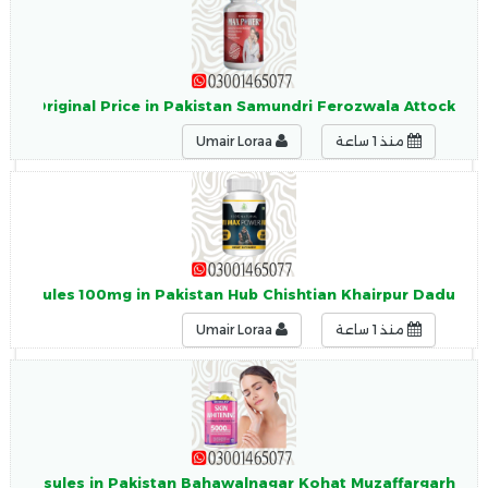
le Original Price in Pakistan Samundri Ferozwala Attock
منذ 1 ساعة
Umair Loraa
Capsules 100mg in Pakistan Hub Chishtian Khairpur Dadu
منذ 1 ساعة
Umair Loraa
g Capsules in Pakistan Bahawalnagar Kohat Muzaffargarh