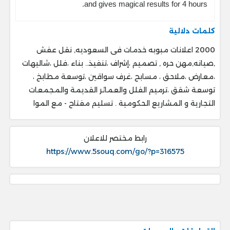
and gives magical results for 4 hours.
كلمات دلالية
2000 اعلانات مبوبه خدمات فى السعوديه, نقل عفش
,صيانه,مهن حره , تصميم ،إشراف ،تنفيذ.. ‎بناء ،فلل ،شاليهات
،معارض ،ملاحق ، ‎مسابح ،غرف سواقين ،توسعة مطابخ ،
‎توسعة شقق ،ترميم الفلل والعمائر القديمة والمجمعات
التجارية و المشاريع الحكومية . ‎تسليم مفتاح - مع الموا
رابط مختصر للاعلان
https://www.5souq.com/go/?p=316575