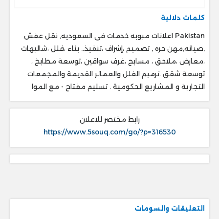
كلمات دلالية
Pakistan اعلانات مبوبه خدمات فى السعوديه, نقل عفش
,صيانه,مهن حره , تصميم ،إشراف ،تنفيذ.. ‎بناء ،فلل ،شاليهات
،معارض ،ملاحق ، ‎مسابح ،غرف سواقين ،توسعة مطابخ ،
‎توسعة شقق ،ترميم الفلل والعمائر القديمة والمجمعات
التجارية و المشاريع الحكومية . ‎تسليم مفتاح - مع الموا
رابط مختصر للاعلان
https://www.5souq.com/go/?p=316530
التعليقات والسومات