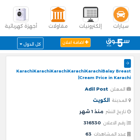
سيارات
إلكترونيات
مقاولات
أجهزة كهربائية
اضافة اعلان
كل الدول
KarachiKarachiKarachiKarachiKarachiBalay Breast
Cream Price in Karachi|
Adil Post
المعلن
الكويت
المدينة
منذ 1 شهر
تاريخ النشر
316530
رقم الاعلان
63
عدد المشاهدات