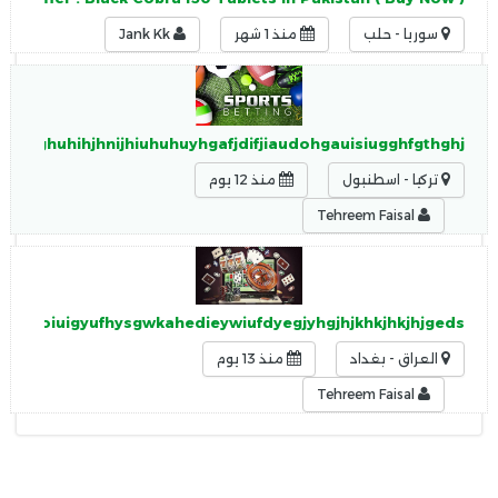
سوريا - حلب
منذ 1 شهر
Jank Kk
hknujghuhihjhnijhiuhuhuyhgafjdifjiaudohgauisiugghfgthghj
تركيا - اسطنبول
منذ 12 يوم
Tehreem Faisal
dklwsjoiuigyufhysgwkahedieywiufdyegjyhgjhjkhkjhkjhjgeds
العراق - بغداد
منذ 13 يوم
Tehreem Faisal