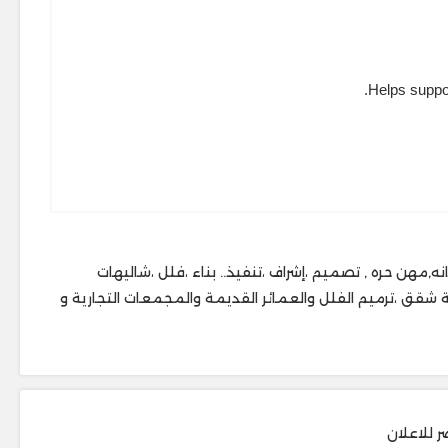
Helps suppor
pakistan اعلانات مبوبه خدمات فى السعوديه, نقل عفش ,صيانه,مهن حره , تصميم ،إشراف ،تنفيذ.. ‎بناء ،فلل ،شاليهات
حق ، ‎مسابح ،غرف سواقين ،توسعة مطابخ ، ‎توسعة شقق ،ترميم الفلل والعمائر القديمة والمجمعات التجارية و
ر للاعلان