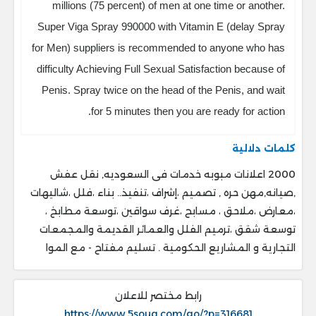
millions (75 percent) of men at one time or another.
Super Viga Spray 990000 with Vitamin E (delay Spray
for Men) suppliers is recommended to anyone who has
difficulty Achieving Full Sexual Satisfaction because of
Penis. Spray twice on the head of the Penis, and wait
for 5 minutes then you are ready for action.
كلمات دلالية
2000 اعلانات مبوبه خدمات فى السعوديه, نقل عفش
,صيانه,مهن حره , تصميم ،إشراف ،تنفيذ.. ‎بناء ،فلل ،شاليهات
،معارض ،ملاحق ، ‎مسابح ،غرف سواقين ،توسعة مطابخ ،
‎توسعة شقق ،ترميم الفلل والعمائر القديمة والمجمعات
التجارية و المشاريع الحكومية . ‎تسليم مفتاح - مع الموا
رابط مختصر للاعلان
https://www.5souq.com/go/?p=316681