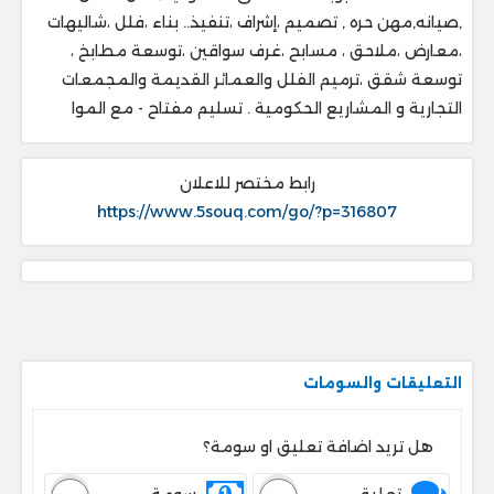
,صيانه,مهن حره , تصميم ،إشراف ،تنفيذ.. ‎بناء ،فلل ،شاليهات
،معارض ،ملاحق ، ‎مسابح ،غرف سواقين ،توسعة مطابخ ،
‎توسعة شقق ،ترميم الفلل والعمائر القديمة والمجمعات
التجارية و المشاريع الحكومية . ‎تسليم مفتاح - مع الموا
رابط مختصر للاعلان
https://www.5souq.com/go/?p=316807
التعليقات والسومات
هل تريد اضافة تعليق او سومة؟