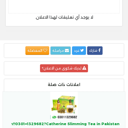
لا يوجد أي تعليقات لهذا الاعلان.
شارك
غرد
مراسلة
المفضلة
لديك شكوى من الاعلان؟
اعلانات ذات صلة
akistan!!0301=1329682?Catherine Slimming Tea in Pakistan