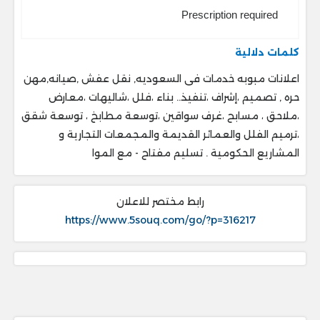
Prescription required
كلمات دلالية
اعلانات مبوبه خدمات فى السعوديه, نقل عفش ,صيانه,مهن
حره , تصميم ،إشراف ،تنفيذ.. ‎بناء ،فلل ،شاليهات ،معارض
،ملاحق ، ‎مسابح ،غرف سواقين ،توسعة مطابخ ، ‎توسعة شقق
،ترميم الفلل والعمائر القديمة والمجمعات التجارية و
المشاريع الحكومية . ‎تسليم مفتاح - مع الموا
رابط مختصر للاعلان
https://www.5souq.com/go/?p=316217