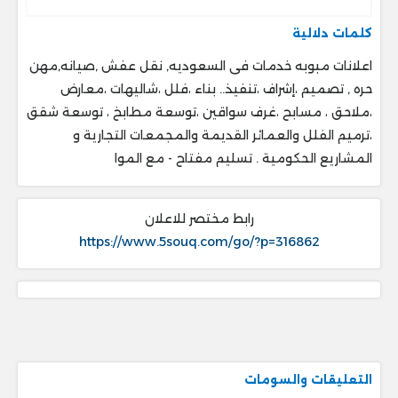
كلمات دلالية
اعلانات مبوبه خدمات فى السعوديه, نقل عفش ,صيانه,مهن
حره , تصميم ،إشراف ،تنفيذ.. ‎بناء ،فلل ،شاليهات ،معارض
،ملاحق ، ‎مسابح ،غرف سواقين ،توسعة مطابخ ، ‎توسعة شقق
،ترميم الفلل والعمائر القديمة والمجمعات التجارية و
المشاريع الحكومية . ‎تسليم مفتاح - مع الموا
رابط مختصر للاعلان
https://www.5souq.com/go/?p=316862
التعليقات والسومات