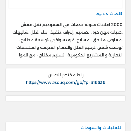
كلمات دلالية
2000 اعلانات مبوبه خدمات فى السعوديه, نقل عفش
,صيانه,مهن حره , تصميم ،إشراف ،تنفيذ.. ‎بناء ،فلل ،شاليهات
،معارض ،ملاحق ، ‎مسابح ،غرف سواقين ،توسعة مطابخ ،
‎توسعة شقق ،ترميم الفلل والعمائر القديمة والمجمعات
التجارية و المشاريع الحكومية . ‎تسليم مفتاح - مع الموا
رابط مختصر للاعلان
https://www.5souq.com/go/?p=316636
التعليقات والسومات