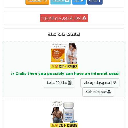
شارك
غرد
مراسلة
المفضلة
لديك شكوى من الاعلان؟
اعلانات ذات صلة
tion for Cialis then you possibly can have an internet sessi
السعودية - رفحاء
منذ 19 ساعة
Sabir Rajput