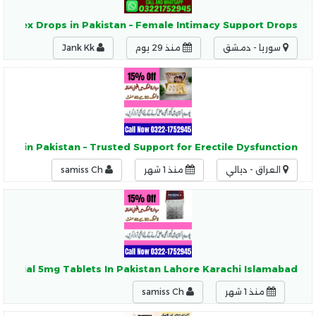
Fly Sex Drops in Pakistan – Female Intimacy Support Drops
سوريا - دمشق
منذ 29 يوم
Jank Kk
lets in Pakistan – Trusted Support for Erectile Dysfunction
العراق - ديالي
منذ 1 شهر
samiss Ch
 Procial 5mg Tablets In Pakistan Lahore Karachi Islamabad
منذ 1 شهر
samiss Ch