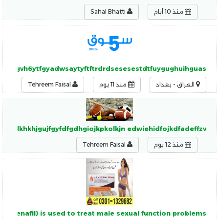
منذ 10 أيام
Sahal Bhatti
gyftygvh6ytfgyadwsaytyftftrdrdsesesestdtfuygughuihguas
العراق - بغداد
منذ 11 يوم
Tehreem Faisal
yyhdlkhkhjgujfgyfdfgdhgiojkpkolkjn edwiehidfojkdfadeffzv
منذ 12 يوم
Tehreem Faisal
(vardenafil) is used to treat male sexual function problems