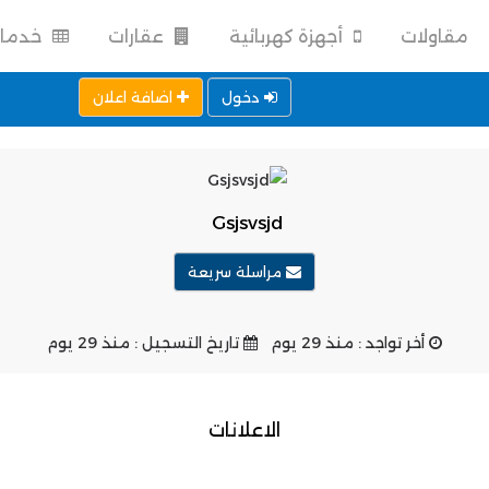
مقاولات
أجهزة كهربائية
عقارات
خدما
دخول
اضافة اعلان
Gsjsvsjd
مراسلة سريعة
أخر تواجد : منذ 29 يوم
تاريخ التسجيل : منذ 29 يوم
الاعلانات