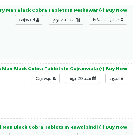
ry Man Black Cobra Tablets In Peshawar (-) Buy Now
عمان - مسقط
منذ 29 يوم
Gsjsvsjd
s Man Black Cobra Tablets In Gujranwala (-) Buy Now
الجيزة
منذ 29 يوم
Gsjsvsjd
l Man Black Cobra Tablets In Rawalpindi (-) Buy Now