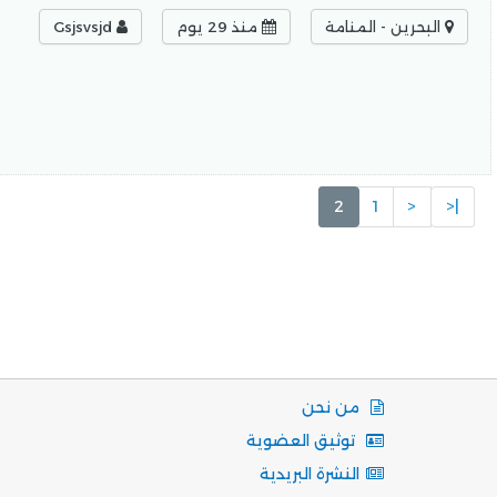
البحرين - المنامة
منذ 29 يوم
Gsjsvsjd
2
1
<
|<
من نحن
توثيق العضوية
النشرة البريدية