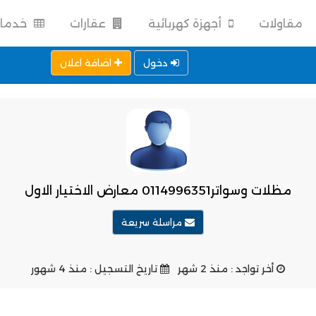
مقاولات
أجهزة كهربائية
عقارات
خدما
دخول
اضافة اعلان
مظلات وسواتر0114996351 معارض الاختيار الاول
مراسلة سريعة
أخر تواجد : منذ 2 شهر
تاريخ التسجيل : منذ 4 شهور