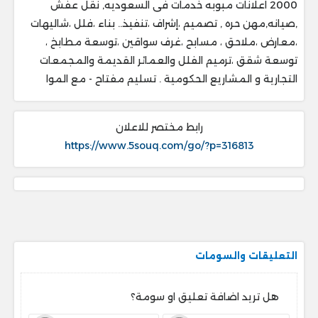
2000 اعلانات مبوبه خدمات فى السعوديه, نقل عفش
,صيانه,مهن حره , تصميم ،إشراف ،تنفيذ.. ‎بناء ،فلل ،شاليهات
،معارض ،ملاحق ، ‎مسابح ،غرف سواقين ،توسعة مطابخ ،
‎توسعة شقق ،ترميم الفلل والعمائر القديمة والمجمعات
التجارية و المشاريع الحكومية . ‎تسليم مفتاح - مع الموا
رابط مختصر للاعلان
https://www.5souq.com/go/?p=316813
التعليقات والسومات
هل تريد اضافة تعليق او سومة؟