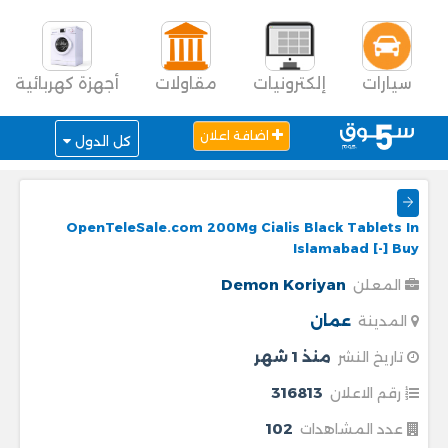
سيارات
إلكترونيات
مقاولات
أجهزة كهربائية
اضافة اعلان
كل الدول
OpenTeleSale.com 200Mg Cialis Black Tablets In
Islamabad [-] Buy
Demon Koriyan
المعلن
عمان
المدينة
منذ 1 شهر
تاريخ النشر
316813
رقم الاعلان
102
عدد المشاهدات