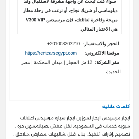
سواء كنت تبحث عن واجهة مشرفة لاستقبال وفد
دبلوماسي أو شريك نجاح، أو ترغب في رحلة مطار
مريحة وفاخرة لعائلتك، فإن مرسيدس V300 VIP
هي الاختيار المثالي.
للحجز والاستفسار:
201003203210+
موقعنا الالكتروني:
https://rentcarsegypt.com
مقر الشركة:
12 ش الحجاز | ميدان المحكمة | مصر
الجديدة
كلمات دلالية
ايجار مرسيدس ايجار لموزين ايجار سياره مرسيدس اعلانات
مبوبه خدمات فى السعوديه, نقل عفش ,صيانه,مهن حره ,
تصميم ،إشراف ،تنفيذ.. ‎بناء ،فلل ،شاليهات ،معارض ،ملاحق ،