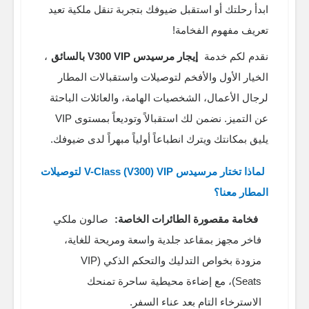
ابدأ رحلتك أو استقبل ضيوفك بتجربة تنقل ملكية تعيد
تعريف مفهوم الفخامة!
نقدم لكم خدمة
إيجار مرسيدس V300 VIP بالسائق
،
الخيار الأول والأفخم لتوصيلات واستقبالات المطار
لرجال الأعمال، الشخصيات الهامة، والعائلات الباحثة
عن التميز. نضمن لك استقبالاً وتوديعاً بمستوى VIP
يليق بمكانتك ويترك انطباعاً أولياً مبهراً لدى ضيوفك.
لماذا تختار مرسيدس V-Class (V300) VIP لتوصيلات
المطار معنا؟
فخامة مقصورة الطائرات الخاصة:
صالون ملكي
فاخر مجهز بمقاعد جلدية واسعة ومريحة للغاية،
مزودة بخواص التدليك والتحكم الذكي (VIP
Seats)، مع إضاءة محيطية ساحرة تمنحك
الاسترخاء التام بعد عناء السفر.