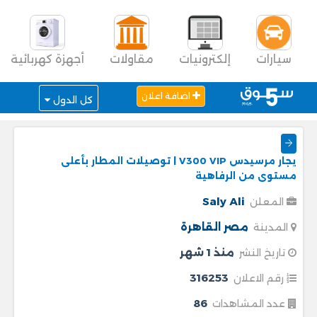
سيارات
إلكترونيات
مقاولات
أجهزة كهربائية
اضافة اعلان
كل الدول
يجار مرسيدس V300 VIP | توصيلات المطار بأعلى
مستوى من الرفاهية
Saly Ali
المعلن
مصر
القاهرة
المدينة
منذ 1 شهر
تاريخ النشر
316253
رقم الاعلان
86
عدد المشاهدات