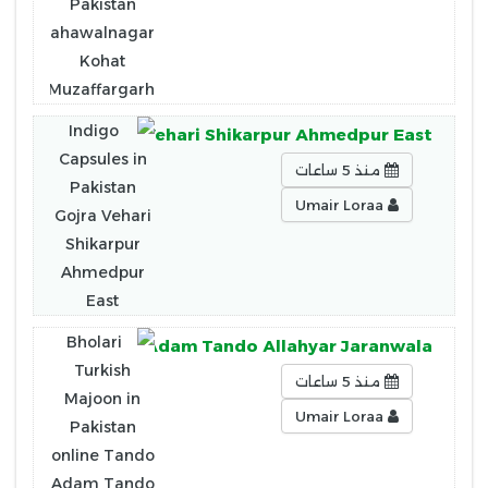
n Pakistan Gojra Vehari Shikarpur Ahmedpur East
منذ 5 ساعات
Umair Loraa
stan online Tando Adam Tando Allahyar Jaranwala
منذ 5 ساعات
Umair Loraa