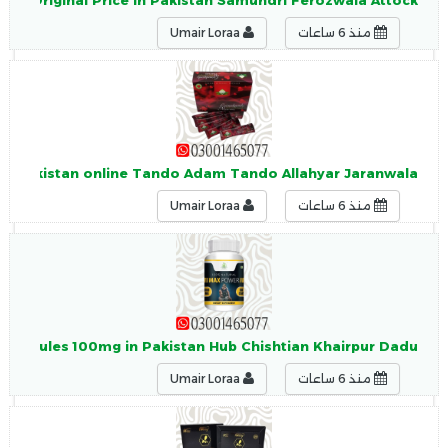
le Original Price in Pakistan Samundri Ferozwala Attock
منذ 6 ساعات
Umair Loraa
 in Pakistan online Tando Adam Tando Allahyar Jaranwala
منذ 6 ساعات
Umair Loraa
Capsules 100mg in Pakistan Hub Chishtian Khairpur Dadu
منذ 6 ساعات
Umair Loraa