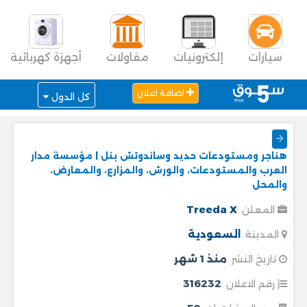
سيارات
إلكترونيات
مقاولات
أجهزة كهربائية
اضافة اعلان
كل الدول
هناجر ومستودعات حديد وساندوتش بنل | مؤسسة مدار
العرب والمستودعات، والورش، والمزارع، والمعارض،
والمحل
Treeda X
المعلن
السعودية
المدينة
منذ 1 شهر
تاريخ النشر
316232
رقم الاعلان