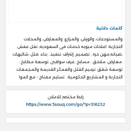
كلمات دلالية
والمستودعات، والورش، والمزارع، والمعارض، والمحلات
التجارية. اعلانات مبوبه خدمات فى السعوديه, نقل عفش
,صيانه,مهن حره , تصميم ،إشراف ،تنفيذ.. ‎بناء ،فلل ،شاليهات
،معارض ،ملاحق ، ‎مسابح ،غرف سواقين ،توسعة مطابخ ،
‎توسعة شقق ،ترميم الفلل والعمائر القديمة والمجمعات
التجارية و المشاريع الحكومية . ‎تسليم مفتاح - مع الموا
رابط مختصر للاعلان
https://www.5souq.com/go/?p=316232