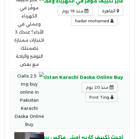
عايز تكييف موفّر في الكهرباء وعملي في الأداء؟ عندك 3 اختيارات ممتازة تضمنلك التوفير والراحة مع بع
القاهرة
منذ 19 يوم
hader mohamed
mg buy online in Pakistan Karachi Daska Online Buy
منذ 20 يوم
Post Ting
احدث تكييف كاريير أوبتي ماكس برو 1.5 حصان بارد فقط – سبليت