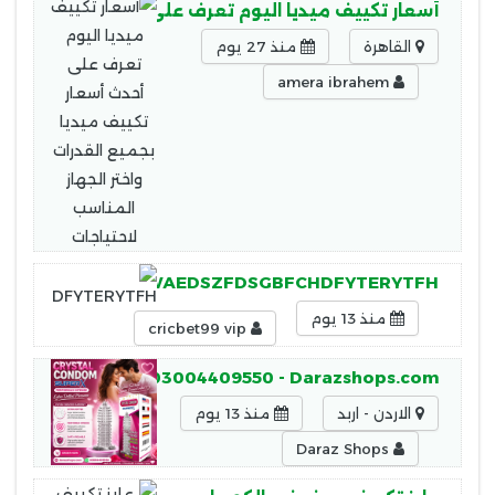
أسعار تكييف ميديا اليوم تعرف على أحدث أسعار تكييف 
القاهرة
منذ 27 يوم
amera ibrahem
j,ghfchyedsrtrewaEQWAEDSZFDSGBFCHDFYTERYTFH
منذ 13 يوم
cricbet99 vip
ndom In Pakistan-03004409550 - Darazshops.com
الاردن - اربد
منذ 13 يوم
Daraz Shops