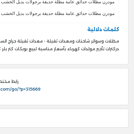
مودرن مظلات حدائق عامة مظلة حديقة برجولات بديل الخشب 
مودرن مظلات حدائق عامة مظلة حديقة برجولات بديل الخشب 
كلمات دلالية
مظلات وسواتر شاحنات ومعدات ثقيلة - معدات ثقيلة حراج السيا
دركترات تأجير مولدات كهرباء بأسعار مناسبة لبيع بوبكات كتر بلر
رابط مختص
.com/go/?p=315669