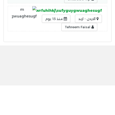
jokjokpjkohujhgewrfuhihkj\sufyguygwuaghesugf
الاردن - اربد
منذ 13 يوم
Tehreem Faisal