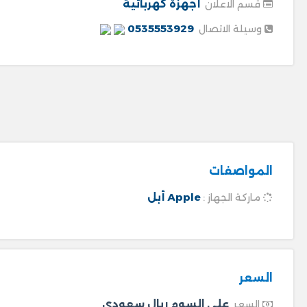
أجهزة كهربائية
قسم الاعلان
0535553929
وسيلة الاتصال
المواصفات
Apple أبل
ماركة الجهاز :
السعر
على السوم ريال سعودى
السعر