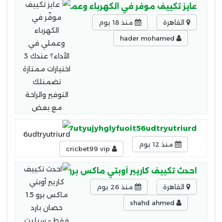
عايز تكييف موفّر في الكهرباء وعملي في الأداء؟ عندك 3 اختيارات ممتازة تضمنلك التوفير والراحة مع بع
القاهرة
منذ 18 يوم
hader mohamed
fu75e6yrtikuyo5r7utyujyhglyfuoit56udtryutriurd
منذ 12 يوم
cricbet99 vip
احدث تكييف كاريير أوبتي ماكس برو 1.5 حصان بارد فقط – سبليت
القاهرة
منذ 26 يوم
shahd ahmed