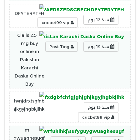
j,ghfchyedsrtrewaEQWAEDSZFDSGBFCHDFYTERYTFH
منذ 12 يوم
cricbet99 vip
mg buy online in Pakistan Karachi Daska Online Buy
منذ 19 يوم
Post Ting
phikgyhjurtgqwsdfxdgbfchfgjghjghjkgyjhgbkjlhk
منذ 13 يوم
cricbet99 vip
jokjokpjkohujhgewrfuhihkj\sufyguygwuaghesugf