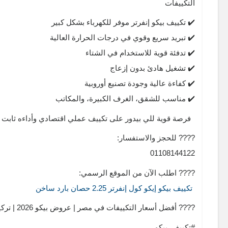
التكييفات
✔️ تكييف بيكو إنفرتر موفر للكهرباء بشكل كبير
✔️ تبريد سريع وقوي في درجات الحرارة العالية
✔️ تدفئة قوية للاستخدام في الشتاء
✔️ تشغيل هادئ بدون إزعاج
✔️ كفاءة عالية وجودة تصنيع أوروبية
✔️ مناسب للشقق، الغرف الكبيرة، والمكاتب
فرصة قوية للي بيدور على تكييف عملي اقتصادي وأداءه ثابت
???? للحجز والاستفسار:
01108144122
???? اطلب الآن من الموقع الرسمي:
تكييف بيكو إيكو كول إنفرتر 2.25 حصان بارد ساخن
???? أفضل أسعار التكييفات في مصر | عروض بيكو 2026 | تركيب وصيانة تكييفات ????
#تكييف_بيكو