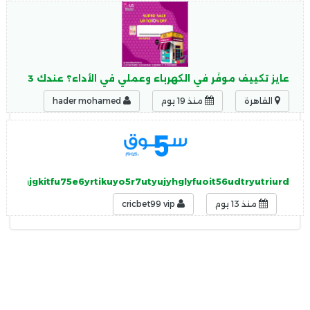
عايز تكييف موفّر في الكهرباء وعملي في الأداء؟ عندك 3 اختيارات ممتازة تضمنلك التوفير والراحة مع بعض
القاهرة
منذ 19 يوم
hader mohamed
mhxnjgkitfu75e6yrtikuyo5r7utyujyhglyfuoit56udtryutriurd
منذ 13 يوم
cricbet99 vip