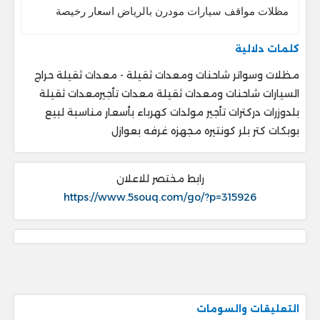
مظلات مواقف سيارات مودرن بالرياض اسعار رخيصة
كلمات دلالية
مظلات وسواتر شاحنات ومعدات ثقيلة - معدات ثقيلة حراج
السيارات شاحنات ومعدات ثقيلة معدات تأجيرمعدات ثقيلة
بلدوزرات دركترات تأجير مولدات كهرباء بأسعار مناسبة لبيع
بوبكات كتر بلر كونتيره مجهزه غرفه بعوازل
رابط مختصر للاعلان
https://www.5souq.com/go/?p=315926
التعليقات والسومات