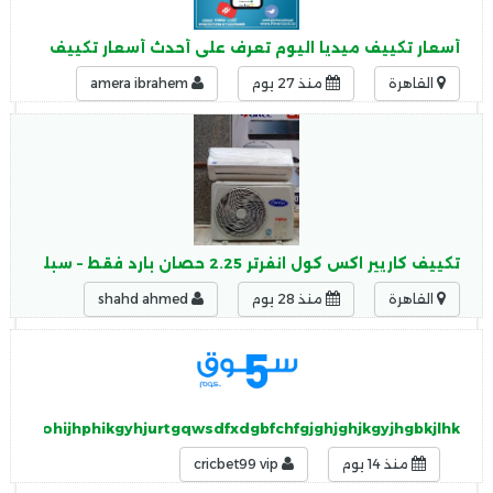
أسعار تكييف ميديا اليوم تعرف على أحدث أسعار تكييف ميديا بج
القاهرة
منذ 27 يوم
amera ibrahem
تكييف كاريير اكس كول انفرتر 2.25 حصان بارد فقط – سبليت 2026
القاهرة
منذ 28 يوم
shahd ahmed
vjgvugohijhphikgyhjurtgqwsdfxdgbfchfgjghjghjkgyjhgbkjlhk
منذ 14 يوم
cricbet99 vip