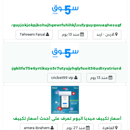
iuhguyguyjokjokpjkohujhgewrfuhihkj\sufyguygwuaghesugf
الاردن - اربد
منذ 13 يوم
Tehreem Faisal
mhxnjgkitfu75e6yrtikuyo5r7utyujyhglyfuoit56udtryutriurd
منذ 13 يوم
cricbet99 vip
أسعار تكييف ميديا اليوم تعرف على أحدث أسعار تكييف ميديا بج
القاهرة
منذ 27 يوم
amera ibrahem