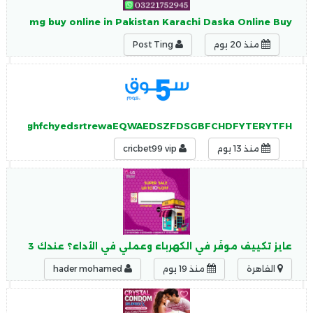
lis 2.5 mg buy online in Pakistan Karachi Daska Online Buy
منذ 20 يوم
Post Ting
jhgkbjm,bj,ghfchyedsrtrewaEQWAEDSZFDSGBFCHDFYTERYTFH
منذ 13 يوم
cricbet99 vip
عايز تكييف موفّر في الكهرباء وعملي في الأداء؟ عندك 3 اختيارات ممتازة تضمنلك التوفير والراحة مع بعض
القاهرة
منذ 19 يوم
hader mohamed