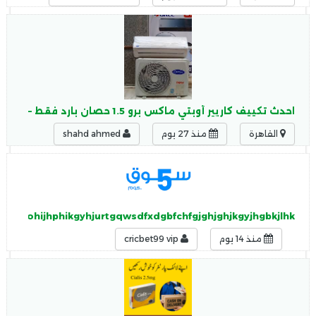
احدث تكييف كاريير أوبتي ماكس برو 1.5 حصان بارد فقط – سبليت
القاهرة
منذ 27 يوم
shahd ahmed
vjgvugohijhphikgyhjurtgqwsdfxdgbfchfgjghjghjkgyjhgbkjlhk
منذ 14 يوم
cricbet99 vip