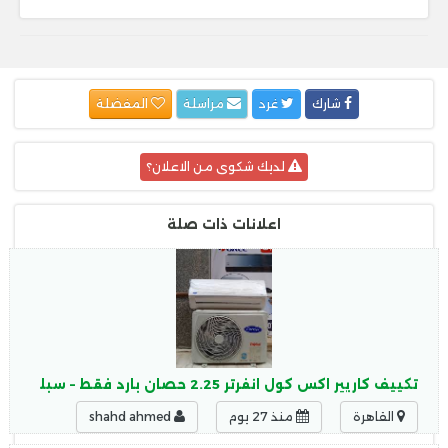
شارك
غرد
مراسلة
المفضلة
لديك شكوى من الاعلان؟
اعلانات ذات صلة
تكييف كاريير اكس كول انفرتر 2.25 حصان بارد فقط – سبليت 2026
القاهرة
منذ 27 يوم
shahd ahmed