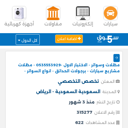
سيارات
إلكترونيات
مقاولات
أجهزة كهربائية
اضافة اعلان
كل الدول
مظلات وسواتر - الاختيار الاول -0535553929 - مظلات
مشاريع سيارات - برجولات الحدائق - انواع السواتر -
تخصص التخصصي
المعلن
السعودية
السعودية - الرياض
المدينة
منذ 3 شهور
تاريخ النشر
315277
رقم الاعلان
622
عدد المشاهدات