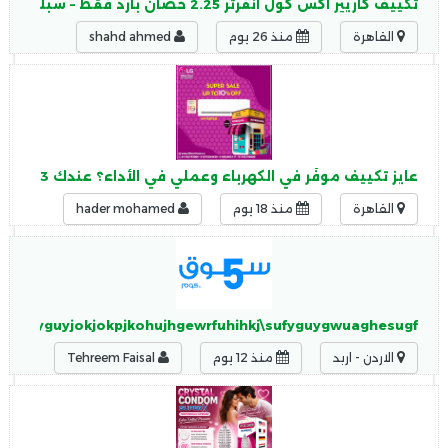
تكييف كاريير اكس كول انفرتر 2.25 حصان بارد فقط – سبليت 2026
القاهرة
منذ 26 يوم
shahd ahmed
عايز تكييف موفّر في الكهرباء وعملي في الأداء؟ عندك 3 اختيارات ممتازة تضمنلك التوفير والراحة مع بعض
القاهرة
منذ 18 يوم
hader mohamed
iuhguyguyjokjokpjkohujhgewrfuhihkj\sufyguygwuaghesugf
الاردن - اربد
منذ 12 يوم
Tehreem Faisal