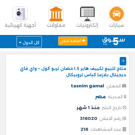
سيارات
إلكترونيات
مقاولات
أجهزة كهربائية
اضافة اعلان
كل الدول
متاح للبيع تكييف هاير 1.5 حصان تربو كول + واي فاي
ديجيتال بلازما كباس تروبيكال
tasnim gamal
المعلن
مصر
المدينة
منذ 1 شهر
تاريخ النشر
316020
رقم الاعلان
216
عدد المشاهدات