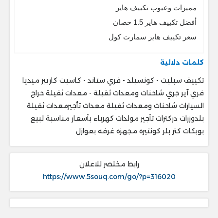
مميزات وعيوب تكييف هاير
أفضل تكييف هاير 1.5 حصان
سعر تكييف هاير سمارت كول
كلمات دلالية
تكييف سبليت - كونسيلد - فري ستاند - كاسيت كاريير ميديا
فري آير جري شاحنات ومعدات ثقيلة - معدات ثقيلة حراج
السيارات شاحنات ومعدات ثقيلة معدات تأجيرمعدات ثقيلة
بلدوزرات دركترات تأجير مولدات كهرباء بأسعار مناسبة لبيع
بوبكات كتر بلر كونتيره مجهزه غرفه بعوازل
رابط مختصر للاعلان
https://www.5souq.com/go/?p=316020