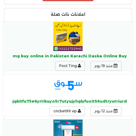
اعلانات ذات صلة
lis 2.5 mg buy online in Pakistan Karachi Daska Online Buy
منذ 19 يوم
Post Ting
mhxnjgkitfu75e6yrtikuyo5r7utyujyhglyfuoit56udtryutriurd
منذ 12 يوم
cricbet99 vip