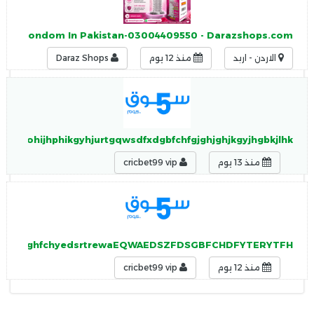
ystal Condom In Pakistan-03004409550 - Darazshops.com
الاردن - اربد
منذ 12 يوم
Daraz Shops
vjgvugohijhphikgyhjurtgqwsdfxdgbfchfgjghjghjkgyjhgbkjlhk
منذ 13 يوم
cricbet99 vip
jhgkbjm,bj,ghfchyedsrtrewaEQWAEDSZFDSGBFCHDFYTERYTFH
منذ 12 يوم
cricbet99 vip