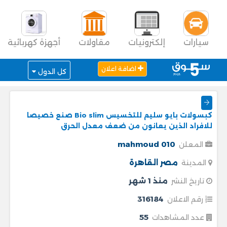
سيارات
إلكترونيات
مقاولات
أجهزة كهربائية
اضافة اعلان
كل الدول
كبسولات بايو سليم للتخسيس Bio slim صنع خصيصا
للافراد الذين يعانون من ضعف معدل الحرق
mahmoud 010
المعلن
مصر
القاهرة
المدينة
منذ 1 شهر
تاريخ النشر
316184
رقم الاعلان
55
عدد المشاهدات