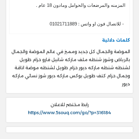
المزمنه والمرضعات والحوامل ومادون 18 عام .
- للاتصال فون او واتس : 01021711889
كلمات دلالية
الموضة والجمال كل جديد ومميز في عالم الموضة والجمال
بالرياض وشوز شنطه ملف ماركه شانيل فارو حزام طويل
لشنطه شنطه ماركه ديور حزام طويل لشنطه موضة اناقة
وجمال حزام كتف طويل بوكس ماركه ديور شوز نسائي ماركه
ديور
رابط مختصر للاعلان
https://www.5souq.com/go/?p=316184