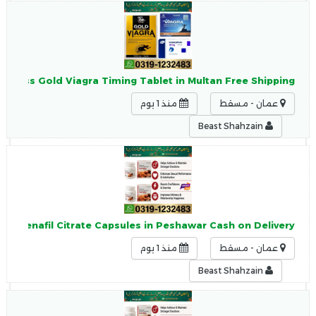
akness Gold Viagra Timing Tablet in Multan Free Shipping
عمان - مسقط
منذ 1 يوم
Beast Shahzain
 Sildenafil Citrate Capsules in Peshawar Cash on Delivery
عمان - مسقط
منذ 1 يوم
Beast Shahzain