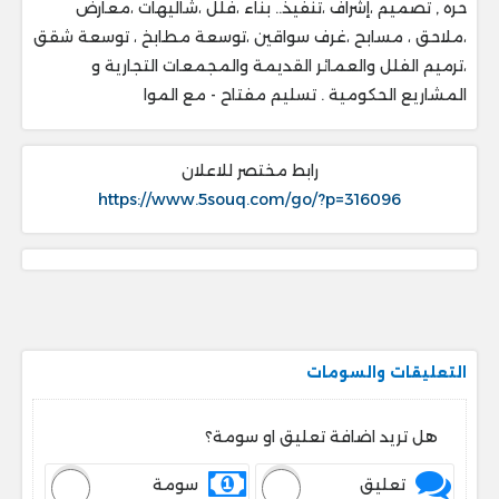
حره , تصميم ،إشراف ،تنفيذ.. ‎بناء ،فلل ،شاليهات ،معارض
،ملاحق ، ‎مسابح ،غرف سواقين ،توسعة مطابخ ، ‎توسعة شقق
،ترميم الفلل والعمائر القديمة والمجمعات التجارية و
المشاريع الحكومية . ‎تسليم مفتاح - مع الموا
رابط مختصر للاعلان
https://www.5souq.com/go/?p=316096
التعليقات والسومات
هل تريد اضافة تعليق او سومة؟
تعليق
سومة