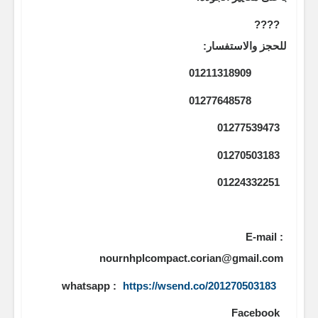
????
للحجز والاستفسار:
01211318909
01277648578
01277539473
01270503183
01224332251
E-mail :
nournhplcompact.corian@gmail.com
whatsapp :
https://wsend.co/201270503183
Facebook