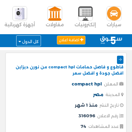
سيارات
إلكترونيات
مقاولات
أجهزة كهربائية
اضافة اعلان
كل الدول
قاطوع و فاصل حمامات compact hpl من نورن ديزاين
افضل جودة و افضل سعر
compact hpl
المعلن
مصر
المدينة
منذ 1 شهر
تاريخ النشر
316096
رقم الاعلان
74
عدد المشاهدات