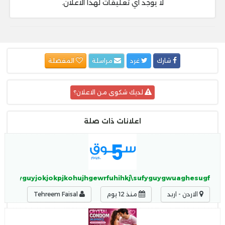
لا يوجد أي تعليقات لهذا الاعلان.
شارك
غرد
مراسلة
المفضلة
لديك شكوى من الاعلان؟
اعلانات ذات صلة
iuhguyguyjokjokpjkohujhgewrfuhihkj\sufyguygwuaghesugf
الاردن - اربد
منذ 12 يوم
Tehreem Faisal