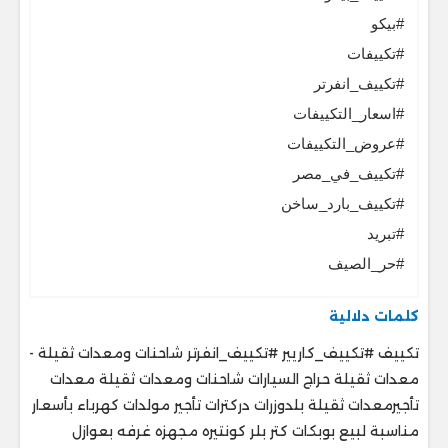
#بيكو
#تكييفات
#تكييف_انفرتر
#اسعار_التكييفات
#عروض_التكييفات
#تكييف_في_مصر
#تكييف_بارد_ساخن
#تبريد
#حر_الصيف
كلمات دلالية
تكييف #تكييف_كاريير #تكييف_انفرتر شاحنات ومعدات ثقيلة -
معدات ثقيلة حراج السيارات شاحنات ومعدات ثقيلة معدات
تأجيرمعدات ثقيلة بلدوزرات دركترات تأجير مولدات كهرباء بأسعار
مناسبة لبيع بوبكات كتر بلر كونتيره مجهزه غرفه بعوازل