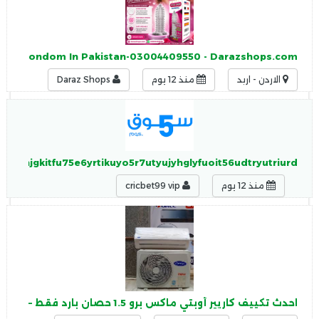
ystal Condom In Pakistan-03004409550 - Darazshops.com
الاردن - اربد
منذ 12 يوم
Daraz Shops
mhxnjgkitfu75e6yrtikuyo5r7utyujyhglyfuoit56udtryutriurd
منذ 12 يوم
cricbet99 vip
احدث تكييف كاريير أوبتي ماكس برو 1.5 حصان بارد فقط – سبليت