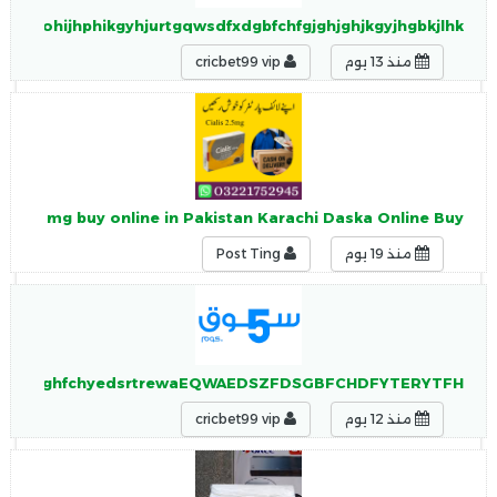
vjgvugohijhphikgyhjurtgqwsdfxdgbfchfgjghjghjkgyjhgbkjlhk
منذ 13 يوم
cricbet99 vip
lis 2.5 mg buy online in Pakistan Karachi Daska Online Buy
منذ 19 يوم
Post Ting
jhgkbjm,bj,ghfchyedsrtrewaEQWAEDSZFDSGBFCHDFYTERYTFH
منذ 12 يوم
cricbet99 vip