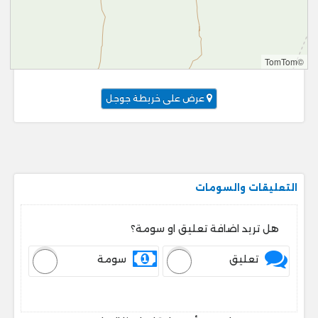
©TomTom
عرض على خريطة جوجل
التعليقات والسومات
هل تريد اضافة تعليق او سومة؟
تعليق
سومة