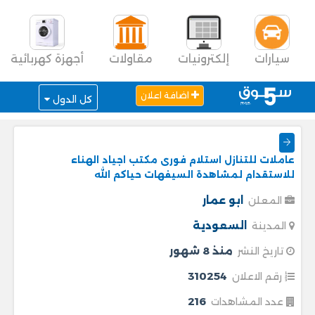
سيارات
إلكترونيات
مقاولات
أجهزة كهربائية
اضافة اعلان
كل الدول
عاملات للتنازل استلام فورى مكتب اجياد الهناء
للاستقدام لمشاهدة السيفهات حياكم الله
ابو عمار
المعلن
السعودية
المدينة
منذ 8 شهور
تاريخ النشر
310254
رقم الاعلان
216
عدد المشاهدات