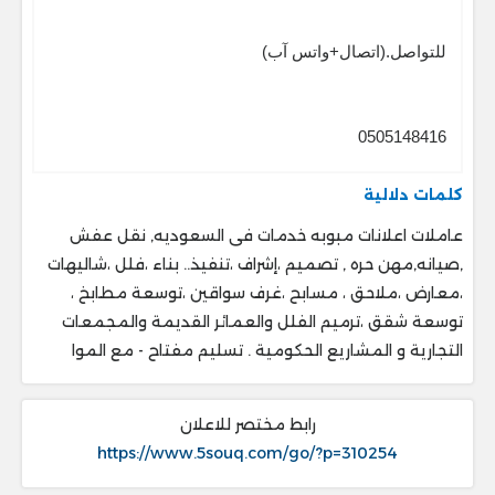
للتواصل.(اتصال+واتس آب)
0505148416
كلمات دلالية
عاملات اعلانات مبوبه خدمات فى السعوديه, نقل عفش
,صيانه,مهن حره , تصميم ،إشراف ،تنفيذ.. ‎بناء ،فلل ،شاليهات
،معارض ،ملاحق ، ‎مسابح ،غرف سواقين ،توسعة مطابخ ،
‎توسعة شقق ،ترميم الفلل والعمائر القديمة والمجمعات
التجارية و المشاريع الحكومية . ‎تسليم مفتاح - مع الموا
رابط مختصر للاعلان
https://www.5souq.com/go/?p=310254