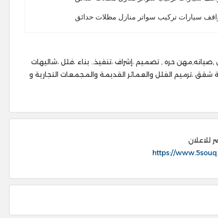
واقف سيارات تركيب سواتر منازل مظلات حدائق
مظلات وسواتر اعلانات مبوبه خدمات فى السعوديه, نقل عفش ,صيانه,مهن حره , تصميم ،إشراف ،تنفيذ.. ‎بناء ،فلل ،شاليهات
حق ، ‎مسابح ،غرف سواقين ،توسعة مطابخ ، ‎توسعة شقق ،ترميم الفلل والعمائر القديمة والمجمعات التجارية و
ر للاعلان
https://www.5souq