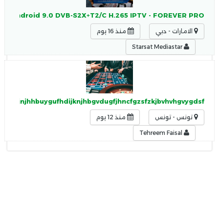
 2 + Android 9.0 DVB-S2X+T2/C H.265 IPTV - FOREVER PRO
الامارات - دبي
منذ 16 يوم
Starsat Mediastar
guhjkjnjhhbuygufhdijknjhbgvdugfjhncfgzsfzkjbvhvhgvygdsf
تونس - تونس
منذ 12 يوم
Tehreem Faisal