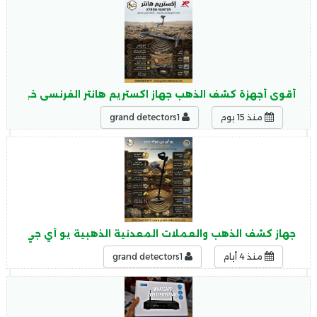
أقوى أجهزة كشف الذهب جهاز اكستريم هانتر الفرنسى خيارك ا
منذ 15 يوم
grand detectors1
جهاز كشف الذهب والعملات المعدنية الذهبية يو أي جي جولد ديجر ld Digger
منذ 4 أيام
grand detectors1