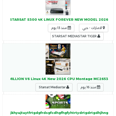
STARSAT S300 4K LINUX FOREVER NEW MODEL 2026 ستارسات STARSAT S300 4K LINUX FOREVER NEW MODEL 2026
الامارات - دبي
منذ 13 يوم
STARSAT MEDIASTAR TIGER
TIGER ONE MILLION V6 Linux 4K New 2026 CPU Montage MC2653 - تاي
منذ 16 يوم
Starsat Mediastar
hfgjhgjkhyujtuytfrtgdgfrdsgfcdhgfhgfyhtrtydrtgdrtgdhjhng