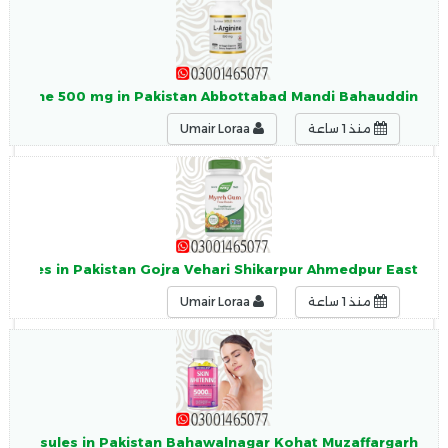
L-Arginine 500 mg in Pakistan Abbottabad Mandi Bahauddin
منذ 1 ساعة
Umair Loraa
apsules in Pakistan Gojra Vehari Shikarpur Ahmedpur East
منذ 1 ساعة
Umair Loraa
g Capsules in Pakistan Bahawalnagar Kohat Muzaffargarh