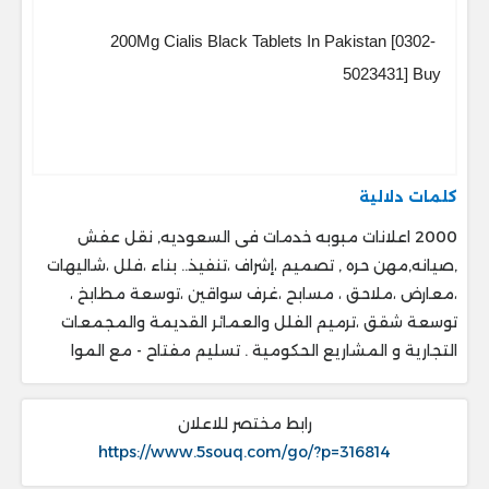
200Mg Cialis Black Tablets In Pakistan [0302-
5023431] Buy
كلمات دلالية
2000 اعلانات مبوبه خدمات فى السعوديه, نقل عفش
,صيانه,مهن حره , تصميم ،إشراف ،تنفيذ.. ‎بناء ،فلل ،شاليهات
،معارض ،ملاحق ، ‎مسابح ،غرف سواقين ،توسعة مطابخ ،
‎توسعة شقق ،ترميم الفلل والعمائر القديمة والمجمعات
التجارية و المشاريع الحكومية . ‎تسليم مفتاح - مع الموا
رابط مختصر للاعلان
https://www.5souq.com/go/?p=316814