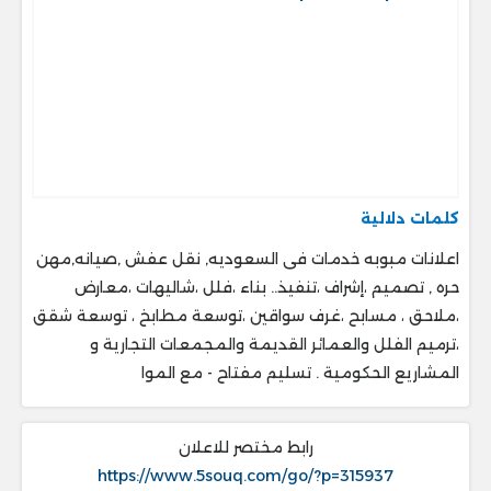
كلمات دلالية
اعلانات مبوبه خدمات فى السعوديه, نقل عفش ,صيانه,مهن
حره , تصميم ،إشراف ،تنفيذ.. ‎بناء ،فلل ،شاليهات ،معارض
،ملاحق ، ‎مسابح ،غرف سواقين ،توسعة مطابخ ، ‎توسعة شقق
،ترميم الفلل والعمائر القديمة والمجمعات التجارية و
المشاريع الحكومية . ‎تسليم مفتاح - مع الموا
رابط مختصر للاعلان
https://www.5souq.com/go/?p=315937