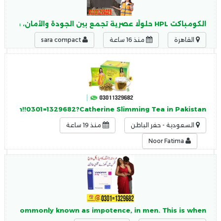
الكومباكت HPL حلولًا عصرية تجمع بين الجودة والأمان، حيث يتميز الكومباكت HPL بـ: مقاومة عالية للرطوبة
القاهرة
منذ 16 ساعة
sara compact
akistan!!0301=1329682?Catherine Slimming Tea in Pakistan
السعودية - حفر الباطن
منذ 19 ساعة
Noor Fatima
, more commonly known as impotence, in men. This is when