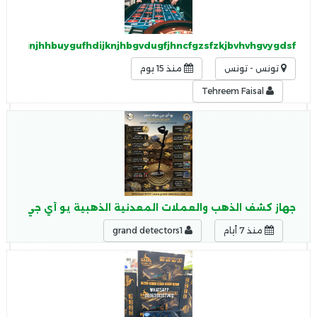
guhjkjnjhhbuygufhdijknjhbgvdugfjhncfgzsfzkjbvhvhgvygdsf
تونس - تونس
منذ 15 يوم
Tehreem Faisal
جهاز كشف الذهب والعملات المعدنية الذهبية يو أي جي جولد ديجر ld Digger
منذ 7 أيام
grand detectors1