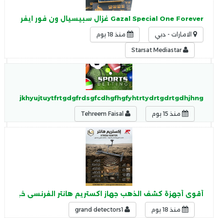
Gazal Special One Forever غزال سبيسيال ون فور ايفر New 2026 Android 14
الامارات - دبي
منذ 18 يوم
Starsat Mediastar
hfgjhgjkhyujtuytfrtgdgfrdsgfcdhgfhgfyhtrtydrtgdrtgdhjhng
منذ 15 يوم
Tehreem Faisal
أقوى أجهزة كشف الذهب جهاز اكستريم هانتر الفرنسى خيارك ا
منذ 18 يوم
grand detectors1