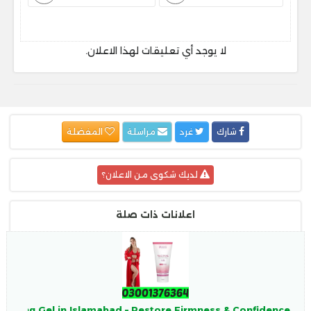
لا يوجد أي تعليقات لهذا الاعلان.
شارك
غرد
مراسلة
المفضلة
لديك شكوى من الاعلان؟
اعلانات ذات صلة
tening Gel in Islamabad – Restore Firmness & Confidence