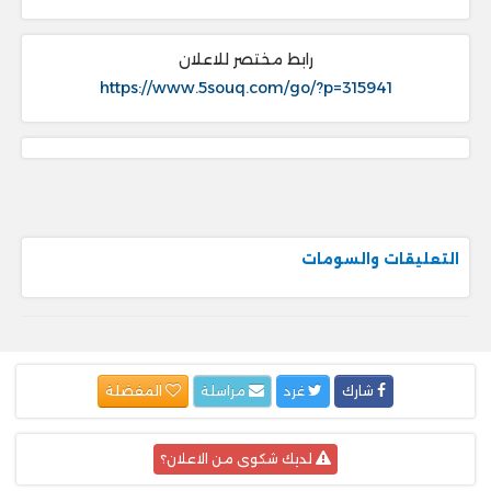
رابط مختصر للاعلان
https://www.5souq.com/go/?p=315941
التعليقات والسومات
شارك
غرد
مراسلة
المفضلة
لديك شكوى من الاعلان؟