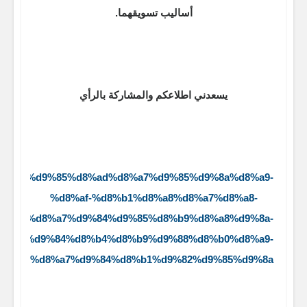
أساليب تسويقهما.
يسعدني اطلاعكم والمشاركة بالرأي
%a7%d9%84%d9%85%d8%ad%d8%a7%d9%85%d9%8a%d8%a9-
%d8%af-%d8%b1%d8%a8%d8%a7%d8%a8-
%d8%a7%d9%84%d9%85%d8%b9%d8%a8%d9%8a-
8%a7%d9%84%d8%b4%d8%b9%d9%88%d8%b0%d8%a9-
%d8%a7%d9%84%d8%b1%d9%82%d9%85%d9%8a/