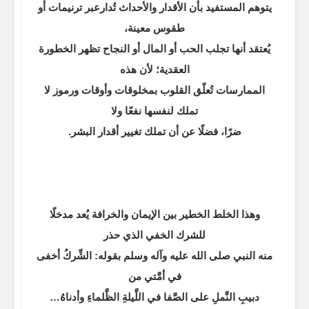
يتوهم المستفيد بأن الأقدار والأحداث تُدارعبر ترنيمات أو
طقوس معينة،
يُعتقد أنها تجلب الحب أو المال أو النجاح تظهر الخطورة
العقدية؛ لأن هذه
الممارسات تُعلّق القلوب بمخلوقات وأوقات ورموز لا
تملك لنفسها نفعًا ولا
ضرًا، فضلًا عن أن تملك تغيير أقدار البشر.
وهذا الخلط الخطير بين الإيمان والخرافة يُعد مدخلًا
للشرك الخفي الذي حذر
منه النبي صلى الله عليه وآله وسلم بقوله: الشِّركُ أخفى
في أمَّتي من
دبيبِ النَّملِ على الصَّفا في اللَّيلةِ الظَّلماءِ وأدناهُ…