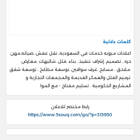
كلمات دلالية
اعلانات مبوبه خدمات فى السعوديه, نقل عفش ,صيانه,مهن
حره , تصميم ،إشراف ،تنفيذ.. ‎بناء ،فلل ،شاليهات ،معارض
،ملاحق ، ‎مسابح ،غرف سواقين ،توسعة مطابخ ، ‎توسعة شقق
،ترميم الفلل والعمائر القديمة والمجمعات التجارية و
المشاريع الحكومية . ‎تسليم مفتاح - مع الموا
رابط مختصر للاعلان
https://www.5souq.com/go/?p=315950