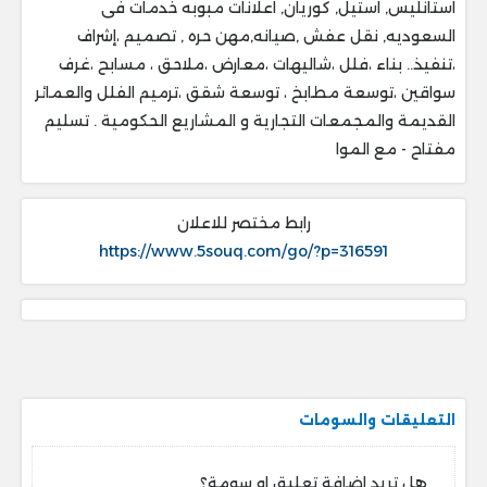
استانليس, استيل, كوريان, اعلانات مبوبه خدمات فى
السعوديه, نقل عفش ,صيانه,مهن حره , تصميم ،إشراف
،تنفيذ.. ‎بناء ،فلل ،شاليهات ،معارض ،ملاحق ، ‎مسابح ،غرف
سواقين ،توسعة مطابخ ، ‎توسعة شقق ،ترميم الفلل والعمائر
القديمة والمجمعات التجارية و المشاريع الحكومية . ‎تسليم
مفتاح - مع الموا
رابط مختصر للاعلان
https://www.5souq.com/go/?p=316591
التعليقات والسومات
هل تريد اضافة تعليق او سومة؟