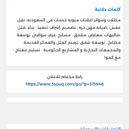
كلمات دلالية
مظلات وسواتر اعلانات مبوبه خدمات فى السعوديه, نقل
عفش ,صيانه,مهن حره , تصميم ،إشراف ،تنفيذ.. ‎بناء ،فلل
،شاليهات ،معارض ،ملاحق ، ‎مسابح ،غرف سواقين ،توسعة
مطابخ ، ‎توسعة شقق ،ترميم الفلل والعمائر القديمة
والمجمعات التجارية و المشاريع الحكومية . ‎تسليم مفتاح -
مع الموا
رابط مختصر للاعلان
https://www.5souq.com/go/?p=315946
التعليقات والسومات