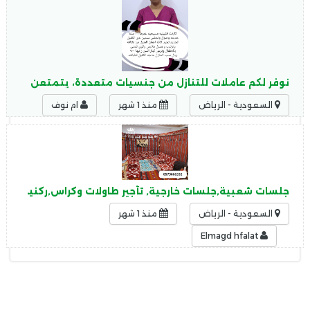
نوفر لكم عاملات للتنازل من جنسيات متعددة، يتمتعن بخبرة و
السعودية - الرياض
منذ 1 شهر
ام نوف
جلسات شعبية,جلسات خارجية, تأجير طاولات وكراس,ركنيات تراث
السعودية - الرياض
منذ 1 شهر
Elmagd hfalat