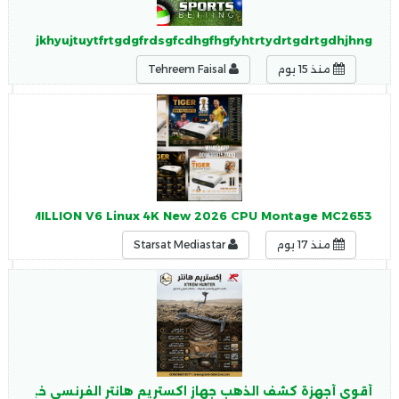
hfgjhgjkhyujtuytfrtgdgfrdsgfcdhgfhgfyhtrtydrtgdrtgdhjhng
منذ 15 يوم
Tehreem Faisal
TIGER ONE MILLION V6 Linux 4K New 2026 CPU Montage MC2653 - تاي
منذ 17 يوم
Starsat Mediastar
أقوى أجهزة كشف الذهب جهاز اكستريم هانتر الفرنسى خيارك ا