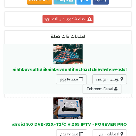
لديك شكوى من الاعلان؟
اعلانات ذات صلة
guhjkjnjhhbuygufhdijknjhbgvdugfjhncfgzsfzkjbvhvhgvygdsf
تونس - تونس
منذ 14 يوم
Tehreem Faisal
 2 + Android 9.0 DVB-S2X+T2/C H.265 IPTV - FOREVER PRO
الامارات - دبي
منذ 17 يوم